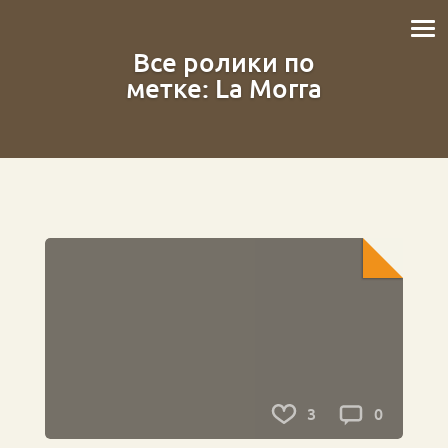
Все ролики по
метке: La Morra
3
0