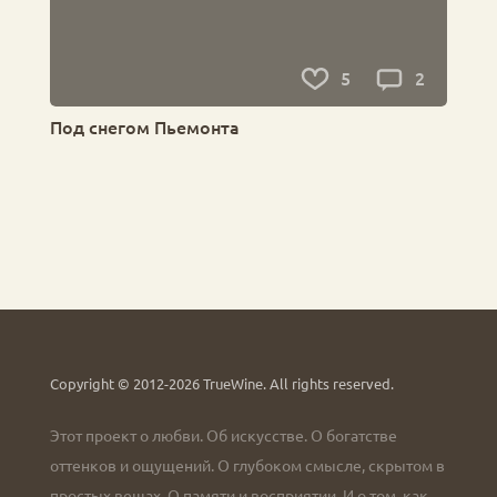
5
2
Под снегом Пьемонта
Copyright © 2012-2026 TrueWine.
All rights reserved.
Этот проект о любви. Об искусстве. О богатстве
оттенков и ощущений. О глубоком смысле, скрытом в
простых вещах. О памяти и восприятии. И о том, как