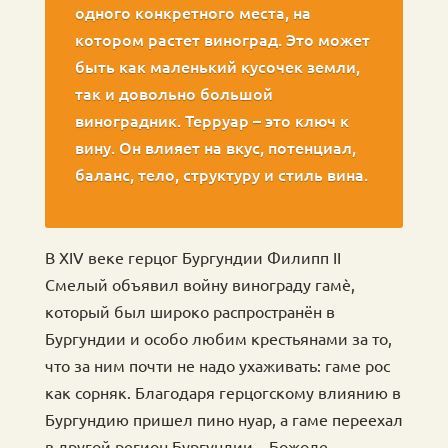
одного конкретного места, на
котором растет виноград. Это может
быть как маленький кусочек земли,
так и довольно большой
виноградник. Терруар – это ключ к
вину. Он влияет на вкус, потенциал,
баланс, тело, структуру и стиль вина.
В XIV веке герцог Бургундии Филипп II
Смелый объявил войну винограду гамè,
который был широко распространён в
Бургундии и особо любим крестьянами за то,
что за ним почти не надо ухаживать: гаме рос
как сорняк. Благодаря герцогскому влиянию в
Бургундию пришел пино нуар, а гаме переехал
в другой регион Бургундии – Божоле.