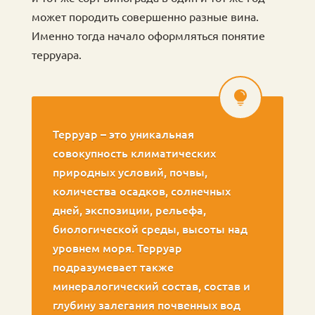
может породить совершенно разные вина.
Именно тогда начало оформляться понятие
терруара.
Терруар – это уникальная
совокупность климатических
природных условий, почвы,
количества осадков, солнечных
дней, экспозиции, рельефа,
биологической среды, высоты над
уровнем моря. Терруар
подразумевает также
минералогический состав, состав и
глубину залегания почвенных вод