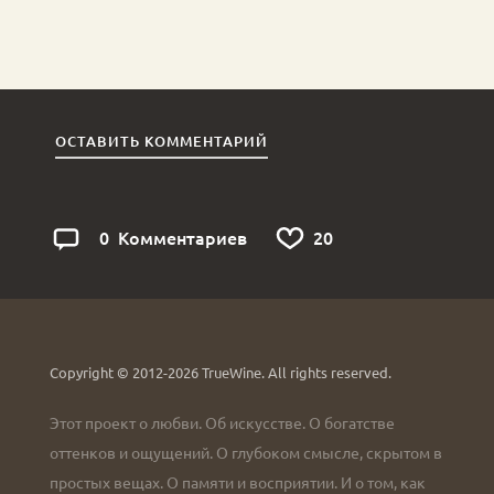
ОСТАВИТЬ КОММЕНТАРИЙ
0
2
0
Комментариев
Copyright © 2012-2026 TrueWine.
All rights reserved.
Этот проект о любви. Об искусстве. О богатстве
оттенков и ощущений. О глубоком смысле, скрытом в
простых вещах. О памяти и восприятии. И о том, как