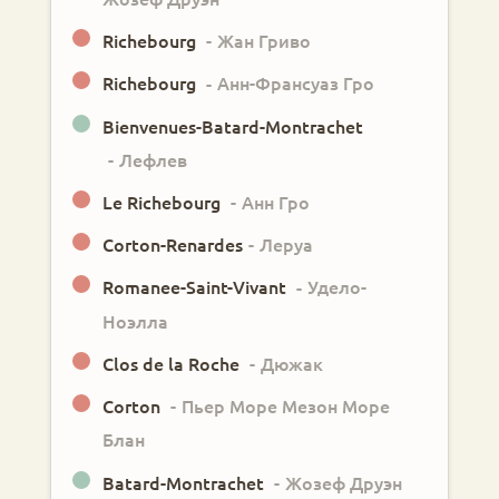
Richebourg
-
Жан Гриво
Richebourg
-
Анн-Франсуаз Гро
Bienvenues-Batard-Montrachet
-
Лефлев
Le Richebourg
-
Анн Гро
Corton-Renardes
-
Леруа
Romanee-Saint-Vivant
-
Удело-
Ноэлла
Clos de la Roche
-
Дюжак
Corton
-
Пьер Море Мезон Море
Блан
Batard-Montrachet
-
Жозеф Друэн