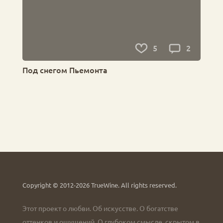
5
2
Под снегом Пьемонта
Copyright © 2012-2026 TrueWine.
All rights reserved.
Этот проект о любви. Об искусстве. О богатстве
оттенков и ощущений. О глубоком смысле, скрытом в