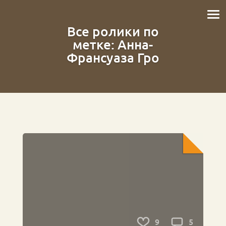
Все ролики по
метке: Анна-
Франсуаза Гро
9
5