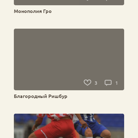
Монополия Гро
3
1
Благородный Ришбур